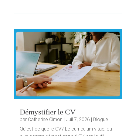
Démystifier le CV
par
Catherine Cimon
|
Juil 7, 2026
|
Blogue
Qu’est-ce que le CV? Le curriculum vitae, ou