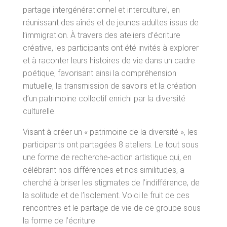
partage intergénérationnel et interculturel, en
Chroniques
réunissant des aînés et de jeunes adultes issus de
l’immigration. À travers des ateliers d’écriture
CALENDRIER D’ACTIVITÉS
créative, les participants ont été invités à explorer
et à raconter leurs histoires de vie dans un cadre
EMPLOIS
poétique, favorisant ainsi la compréhension
FAIRE UN DON
mutuelle, la transmission de savoirs et la création
CONTACTE-NOUS
d’un patrimoine collectif enrichi par la diversité
culturelle.
PROJET(S)
Visant à créer un « patrimoine de la diversité », les
Stratégie ADN Jeunesse
participants ont partagées 8 ateliers. Le tout sous
une forme de recherche-action artistique qui, en
célébrant nos différences et nos similitudes, a
cherché à briser les stigmates de l’indifférence, de
la solitude et de l’isolement. Voici le fruit de ces
rencontres et le partage de vie de ce groupe sous
la forme de l’écriture.