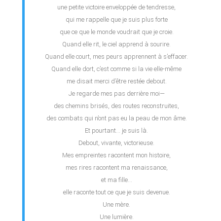
une petite victoire enveloppée de tendresse,
qui me rappelle que je suis plus forte
que ce que le monde voudrait que je croie.
Quand elle rit, le ciel apprend à sourire.
Quand elle court, mes peurs apprennent à s’effacer.
Quand elle dort, c’est comme si la vie elle-même
me disait merci d’être restée debout.
Je regarde mes pas derrière moi—
des chemins brisés, des routes reconstruites,
des combats qui n’ont pas eu la peau de mon âme.
Et pourtant… je suis là.
Debout, vivante, victorieuse.
Mes empreintes racontent mon histoire,
mes rires racontent ma renaissance,
et ma fille…
elle raconte tout ce que je suis devenue.
Une mère.
Une lumière.