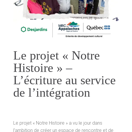
Employabilité
Immigration
Réussite éducative
Le projet « Notre
Aide aux projets
Histoire » –
Accompagnement
L’écriture au service
de l’intégration
Partenaires et employeurs
PUBLICATIONS
Blogue
Le projet « Notre Histoire » a vu le jour dans
l’ambition de créer un espace de rencontre et de