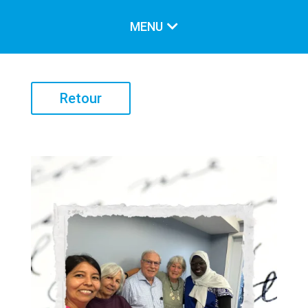
MENU
LE CARREFOUR
Retour
Notre mission
Nos valeurs
Historique
Notre équipe
Conseil d’administration
LES SERVICES