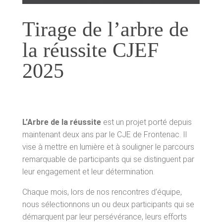
Employabilité
Tirage de l’arbre de
la réussite CJEF
Immigration
2025
Réussite éducative
Aide aux projets
L’Arbre de la réussite
est un projet porté depuis
Accompagnement
maintenant deux ans par le CJE de Frontenac. Il
vise à mettre en lumière et à souligner le parcours
Partenaires et employeurs
remarquable de participants qui se distinguent par
leur engagement et leur détermination.
PUBLICATIONS
Chaque mois, lors de nos rencontres d’équipe,
nous sélectionnons un ou deux participants qui se
Blogue
démarquent par leur persévérance, leurs efforts