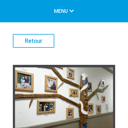
MENU
LE CARREFOUR
Retour
Notre mission
Nos valeurs
Historique
Notre équipe
Conseil d’administration
LES SERVICES