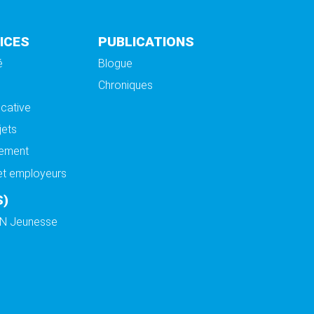
ICES
PUBLICATIONS
é
Blogue
Chroniques
cative
jets
ement
et employeurs
S)
DN Jeunesse