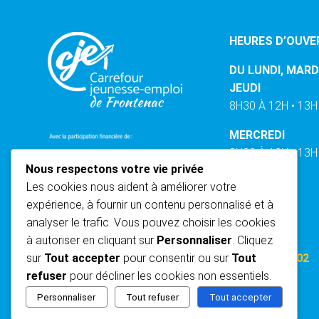
HEURES D’OUVE
DU LUNDI, MARD
JEUDI
8H30 À 12H • 13H
MERCREDI
8H30 À 12H • 13H
Nous respectons votre vie privée
VENDREDI
Les cookies nous aident à améliorer votre
8H30 À 12H
expérience, à fournir un contenu personnalisé et à
analyser le trafic. Vous pouvez choisir les cookies
TÉLÉPHONE
à autoriser en cliquant sur
Personnaliser
. Cliquez
(418) 335-0802
sur
Tout accepter
pour consentir ou sur
Tout
refuser
pour décliner les cookies non essentiels.
Personnaliser
Tout refuser
Tout accepter