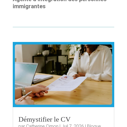
immigrantes
Démystifier le CV
par
Catherine Cimon
|
Juil 7, 2026
|
Blogue