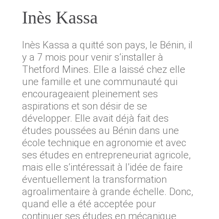
Chroniques
Inès Kassa
CALENDRIER D’ACTIVITÉS
Inès Kassa a quitté son pays, le Bénin, il
y a 7 mois pour venir s’installer à
EMPLOIS
Thetford Mines. Elle a laissé chez elle
FAIRE UN DON
une famille et une communauté qui
encourageaient pleinement ses
CONTACTE-NOUS
aspirations et son désir de se
PROJET(S)
développer. Elle avait déjà fait des
études poussées au Bénin dans une
Stratégie ADN Jeunesse
école technique en agronomie et avec
ses études en entrepreneuriat agricole,
mais elle s’intéressait à l’idée de faire
éventuellement la transformation
agroalimentaire à grande échelle. Donc,
quand elle a été acceptée pour
continuer ses études en mécanique