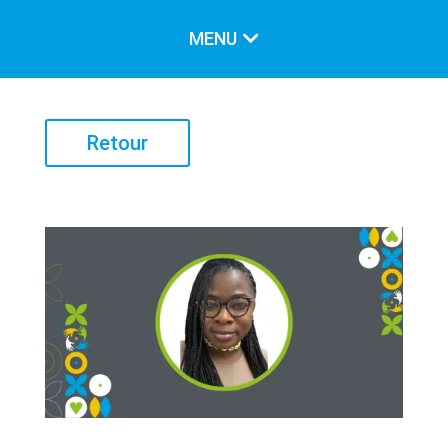
MENU
LE CARREFOUR
Retour
Notre mission
Nos valeurs
Historique
Notre équipe
Conseil d’administration
LES SERVICES