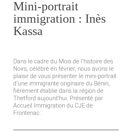
Mini-portrait
Employabilité
immigration : Inès
Kassa
Immigration
Réussite éducative
Aide aux projets
Dans le cadre du Mois de l’histoire des
Noirs, célébré en février, nous avons le
Accompagnement
plaisir de vous présenter le mini-portrait
d’une immigrante originaire du Bénin,
Partenaires et employeurs
fièrement établie dans la région de
Thetford aujourd’hui. Présenté par
Accueil Immigration du CJE de
PUBLICATIONS
Frontenac.
Blogue