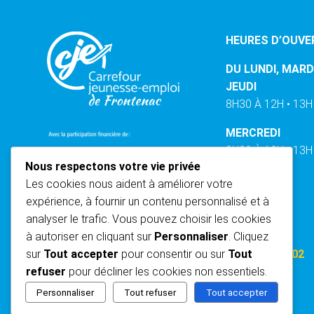
HEURES D’OUVE
DU LUNDI, MARD
JEUDI
8H30 À 12H • 13H
MERCREDI
8H30 À 12H • 13H
Nous respectons votre vie privée
VENDREDI
Les cookies nous aident à améliorer votre
8H30 À 12H
expérience, à fournir un contenu personnalisé et à
analyser le trafic. Vous pouvez choisir les cookies
TÉLÉPHONE
à autoriser en cliquant sur
Personnaliser
. Cliquez
(418) 335-0802
sur
Tout accepter
pour consentir ou sur
Tout
refuser
pour décliner les cookies non essentiels.
Personnaliser
Tout refuser
Tout accepter