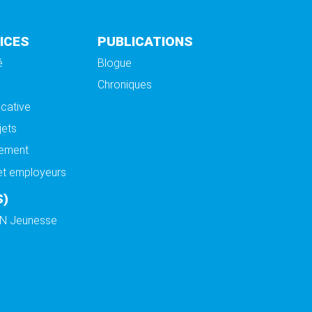
ICES
PUBLICATIONS
é
Blogue
Chroniques
cative
jets
ement
et employeurs
S)
DN Jeunesse