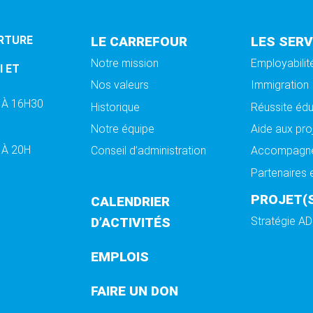
RTURE
LE CARREFOUR
LES SERV
Notre mission
Employabilit
I ET
Nos valeurs
Immigration
 À 16H30
Historique
Réussite édu
Notre équipe
Aide aux pro
 À 20H
Conseil d’administration
Accompagn
Partenaires 
PROJET(
CALENDRIER
D’ACTIVITÉS
Stratégie A
EMPLOIS
FAIRE UN DON