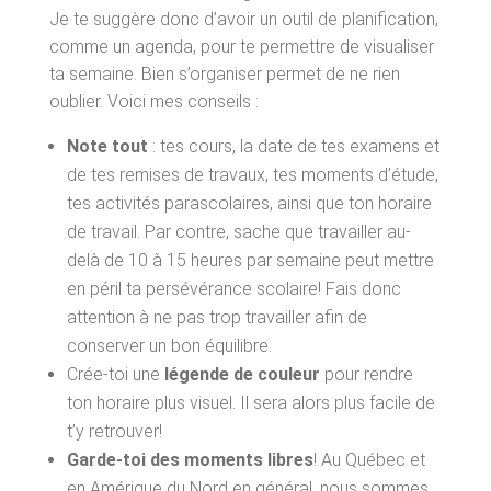
Je te suggère donc d’avoir un outil de planification,
Chroniques
comme un agenda, pour te permettre de visualiser
ta semaine. Bien s’organiser permet de ne rien
CALENDRIER D’ACTIVITÉS
oublier. Voici mes conseils :
EMPLOIS
Note tout
: tes cours, la date de tes examens et
FAIRE UN DON
de tes remises de travaux, tes moments d’étude,
tes activités parascolaires, ainsi que ton horaire
CONTACTE-NOUS
de travail. Par contre, sache que travailler au-
PROJET(S)
delà de 10 à 15 heures par semaine peut mettre
en péril ta persévérance scolaire! Fais donc
Stratégie ADN Jeunesse
attention à ne pas trop travailler afin de
conserver un bon équilibre.
Crée-toi une
légende de couleur
pour rendre
ton horaire plus visuel. Il sera alors plus facile de
t’y retrouver!
Garde-toi des moments libres
! Au Québec et
en Amérique du Nord en général, nous sommes