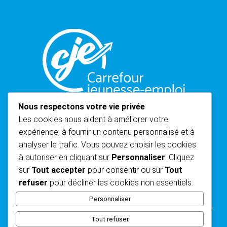
Nous respectons votre vie privée
Les cookies nous aident à améliorer votre
expérience, à fournir un contenu personnalisé et à
analyser le trafic. Vous pouvez choisir les cookies
à autoriser en cliquant sur
Personnaliser
. Cliquez
sur
Tout accepter
pour consentir ou sur
Tout
refuser
pour décliner les cookies non essentiels.
©2024–2026 • CJE Frontenac
Personnaliser
Conception du site web par Moonlight Web
, Agence Éclatante. •
Politique de
confidentialité
•
Politique de gestion des plaintes
Tout refuser