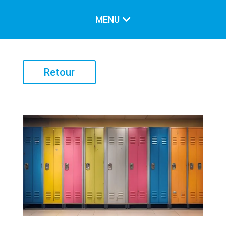
MENU
LE CARREFOUR
Retour
Notre mission
Nos valeurs
Historique
Notre équipe
Conseil d’administration
LES SERVICES