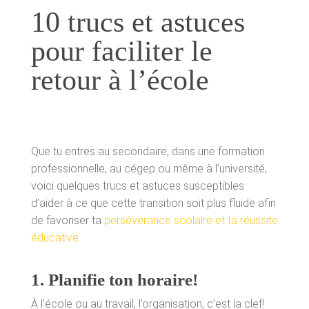
10 trucs et astuces
Employabilité
pour faciliter le
Immigration
retour à l’école
Réussite éducative
Aide aux projets
Que tu entres au secondaire, dans une formation
professionnelle, au cégep ou même à l’université,
Accompagnement
voici quelques trucs et astuces susceptibles
d’aider à ce que cette transition soit plus fluide afin
Partenaires et employeurs
de favoriser ta
persévérance scolaire et ta réussite
éducative
.
PUBLICATIONS
1. Planifie ton horaire!
Blogue
À l’école ou au travail, l’organisation, c’est la clef!